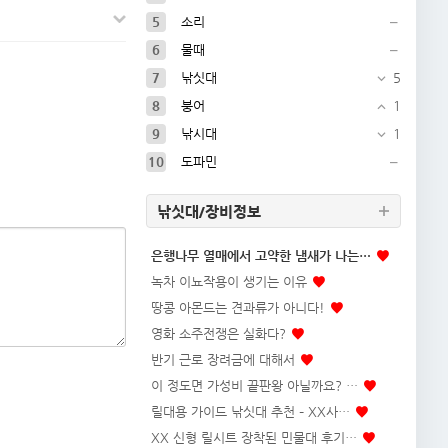
5
소리
6
물때
7
낚싯대
5
8
붕어
1
9
낚시대
1
10
도파민
낚싯대/장비정보
은행나무 열매에서 고약한 냄새가 나는…
녹차 이뇨작용이 생기는 이유
땅콩 아몬드는 견과류가 아니다!
영화 소주전쟁은 실화다?
반기 근로 장려금에 대해서
이 정도면 가성비 끝판왕 아닐까요? …
릴대용 가이드 낚싯대 추천 – XX사…
XX 신형 릴시트 장착된 민물대 후기…