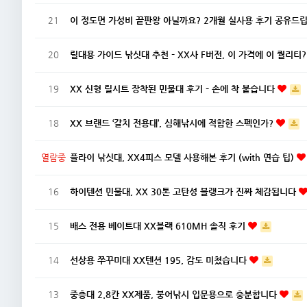
21
이 정도면 가성비 끝판왕 아닐까요? 2개월 실사용 후기 공유드립
20
릴대용 가이드 낚싯대 추천 – XX사 F버전, 이 가격에 이 퀄리티
19
XX 신형 릴시트 장착된 민물대 후기 – 손에 착 붙습니다
18
XX 브랜드 ‘갈치 전용대’, 심해낚시에 적합한 스펙인가?
열람중
플라이 낚싯대, XX4피스 모델 사용해본 후기 (with 연습 팁)
16
하이텐션 민물대, XX 30톤 고탄성 블랭크가 진짜 체감됩니다
15
배스 전용 베이트대 XX블랙 610MH 솔직 후기
14
선상용 쭈꾸미대 XX텐션 195, 감도 미쳤습니다
13
중층대 2.8칸 XX제품, 붕어낚시 입문용으로 충분합니다