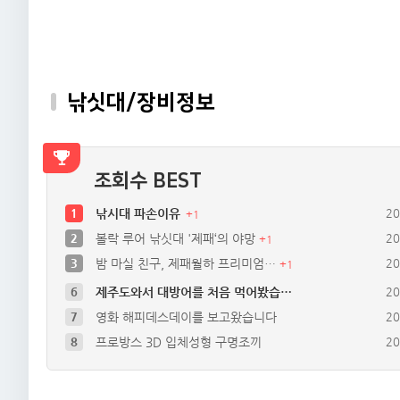
낚싯대/장비정보
조회수 BEST
1
낚시대 파손이유
20
+
1
2
볼락 루어 낚싯대 '제패‘의 야망
20
+
1
3
밤 마실 친구, 제패월하 프리미엄…
20
+
1
6
제주도와서 대방어를 처음 먹어봤습…
20
7
영화 해피데스데이를 보고왔습니다
20
8
프로방스 3D 입체성형 구명조끼
20
9
ISF전자찌
20
10
XX 브랜드 ‘갈치 전용대’, 심…
20