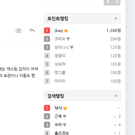
2016-09-27
2016-09-27
포인트랭킹
1
jbag
1,200점
2
코피오
204점
3
상미니니
125점
4
청량미
120점
5
오희햐
105점
에는 캐스팅 감각이 어색
6
맹그롭
100점
라 보관이나 이동도 편
7
마이티
100점
검색랭킹
1
낚시
2
근육
2
3
숙박
4
4
출조정보
1