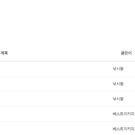
제목
글쓴이
낚시왕
낚시왕
낚시왕
베스트지키미
베스트지키미