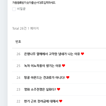
자동등록방지 숫자를 순서대로 입력하세요.
비밀글
Total 26건
1 페이지
번호
26
은행나무 열매에서 고약한 냄새가 나는 이유
25
녹차 이뇨작용이 생기는 이유
24
땅콩 아몬드는 견과류가 아니다!
23
영화 소주전쟁은 실화다?
22
반기 근로 장려금에 대해서