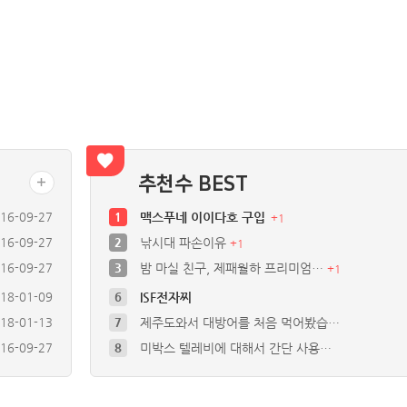
추천수 BEST
16-09-27
1
맥스푸네 이이다호 구입
+
1
16-09-27
2
낚시대 파손이유
+
1
16-09-27
3
밤 마실 친구, 제패월하 프리미엄…
+
1
18-01-09
6
ISF전자찌
18-01-13
7
제주도와서 대방어를 처음 먹어봤습…
16-09-27
8
미박스 텔레비에 대해서 간단 사용…
16-09-27
9
영화 해피데스데이를 보고왔습니다
25-05-19
10
루어 입문용으로 XX사 662ML…