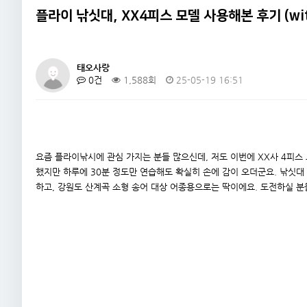
4
맥스푸네 이이다호 구입
20
플라이 낚싯대, XX4피스 모델 사용해본 후기 (wit
+
1
5
미박스 텔레비에 대해서 간단 사용…
20
태오사랑
0건
1,588회
25-05-19 16:51
요즘 플라이낚시에 관심 가지는 분들 많으신데, 저도 이번에 XX사 4피스
했지만 하루에 30분 정도만 연습해도 확실히 손에 감이 오더군요. 낚싯
하고, 강원도 산계곡 소형 송어 대상 어종용으로는 딱이에요. 도전하실 분들