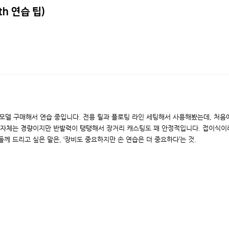
16-09-27
4
프로방스 3D 입체성형 구명조끼
h 연습 팁)
18-01-09
5
볼락 루어 낚싯대 '제패‘의 야망
+
1
 모델 구매해서 연습 중입니다. 전용 릴과 플로팅 라인 세팅해서 사용해봤는데, 처음
대 자체는 경량이지만 반발력이 탱탱해서 장거리 캐스팅도 꽤 안정적입니다. 접이식이
께 드리고 싶은 말은, ‘장비도 중요하지만 손 연습은 더 중요하다’는 것.