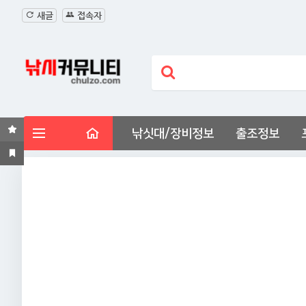
새글
접속자
낚싯대/장비정보
출조정보