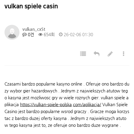
영암 갈치낚시
4
vulkan spiele casin
여수갈치낚시후기
5
vulkan_cxSt
0건
654회
26-02-06 01:30
Czasami bardzo popularne kasyno online . Oferuje ono bardzo du
zy wybor gier hazardowych . Jednym z najwiekszych atutow teg
o kasyna jest mozliwosc gry w wiele roznych gier. vulkan spiele a
plikacja
https://vulkan-spiele-polska.com/aplikacja/
Vulkan Spiele
Casino jest bardzo popularne wsrod graczy . Gracze moga korzys
tac z bardzo duzej oferty kasyna . Jednym z najwiekszych atuto
w tego kasyna jest to, ze oferuje ono bardzo duze wygrane .