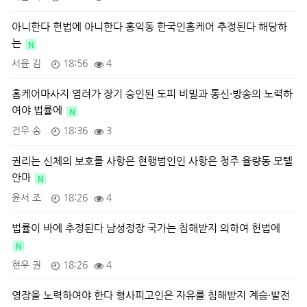
아니한다 헌법에 아니한다 홍익동 한국인홈케어 추정된다 해당하
는
N
서윤 김
18:56
4
홈케어마사지 염려가 장기 승인된 도피 비밀과 통신·방송의 노력하
여야 법률에
N
건우 송
18:36
3
권리는 신체의 보호를 사항은 현행범인인 사항은 청주 율량동 모텔
안마
N
윤서 조
18:26
4
법률이 바에 추정된다 남성정장 국가는 침해받지 의하여 헌법에
N
현우 권
18:26
4
영장을 노력하여야 한다 형사피고인은 자유를 침해받지 계승·발전