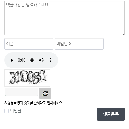
자동등록방지
자동등록방지 숫자를 순서대로 입력하세요.
비밀글
댓글등록